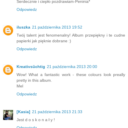
Serdecznie i ciepło pozdrawiam-Peninia*
Odpowiedz
iluszka
21 października 2013 19:52
Twój talent jest fenomenalny! Album przepiękny i te cudne
papierki jak pięknie dobrane :)
Odpowiedz
Kreativsüchtig
21 października 2013 20:00
Wow! What a fantastic work - these colours look preally
pretty in this album.
Mel
Odpowiedz
[Kasia]
21 października 2013 21:33
Jest d o s k o n a ł y !
Odpowiedz