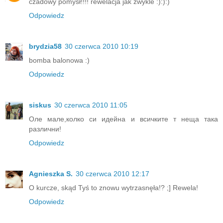
czadowy pomysł!!!! rewelacja jak zwykle :):):)
Odpowiedz
brydzia58
30 czerwca 2010 10:19
bomba balonowa :)
Odpowiedz
siskus
30 czerwca 2010 11:05
Оле мале,колко си идейна и всичките т неща така
различни!
Odpowiedz
Agnieszka S.
30 czerwca 2010 12:17
O kurcze, skąd Tyś to znowu wytrzasnęła!? ;] Rewela!
Odpowiedz