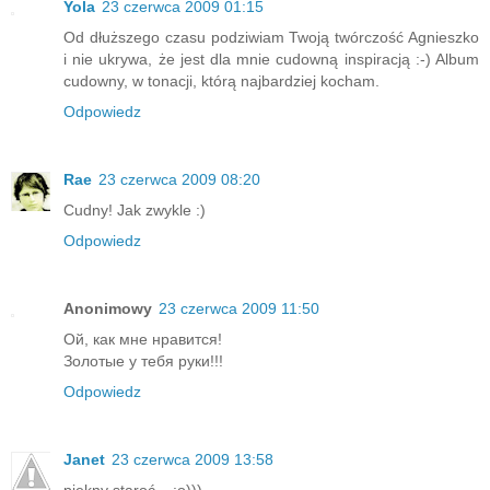
Yola
23 czerwca 2009 01:15
Od dłuższego czasu podziwiam Twoją twórczość Agnieszko
i nie ukrywa, że jest dla mnie cudowną inspiracją :-) Album
cudowny, w tonacji, którą najbardziej kocham.
Odpowiedz
Rae
23 czerwca 2009 08:20
Cudny! Jak zwykle :)
Odpowiedz
Anonimowy
23 czerwca 2009 11:50
Ой, как мне нравится!
Золотые у тебя руки!!!
Odpowiedz
Janet
23 czerwca 2009 13:58
piękny staroć... :o)))